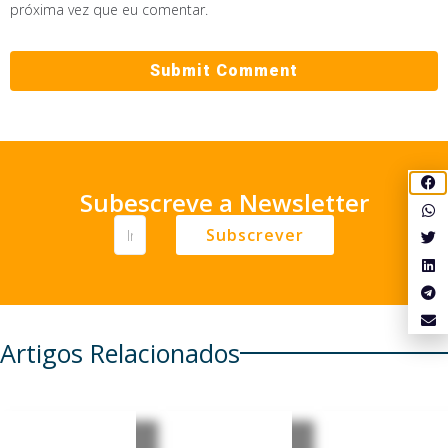
próxima vez que eu comentar.
Subescreve a Newsletter
Subscrever
Artigos Relacionados
Japão:
Afeganist
Banco