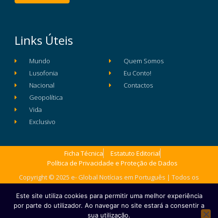
Links Úteis
Mundo
Quem Somos
Lusofonia
Eu Conto!
Nacional
Contactos
Geopolítica
Vida
Exclusivo
Ficha Técnica
Estatuto Editorial
Política de Privacidade e Proteção de Dados
Copyright © 2025 e- Global Notícias em Português | Todos os
direitos reservados
Este site utiliza cookies para permitir uma melhor experiência
por parte do utilizador. Ao navegar no site estará a consentir a
sua utilização.