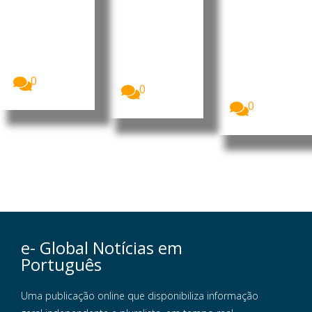
semana
de euros
no país
de férias
este
A companhia
aérea
verão
Quase três
easyJet
em cada dez
Mais de 25
aceitou uma
cidadãos da
milhões de
proposta
União...
britânicos
de...
deverão
0
0
optar...
0
e- Global Notícias em
Português
Uma publicação online que disponibiliza informação