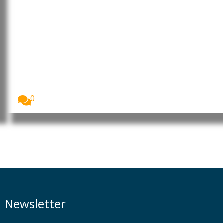
União Europeia disponibiliza
mais 1,4 mil milhões de euros à
Ucrânia provenientes de juros
de ativos russos congelados
A União Europeia recebeu, a 3 de agosto,...
0
Newsletter