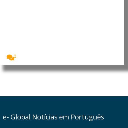
Incêndios florestais históricos
devastam Espanha e França e
preocupam cientistas
Os incêndios florestais que atingiram Espanha e
França...
0
e- Global Notícias em Português