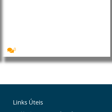
UNICEF condena mortes de
crianças em ataques na Rússia e
na Ucrânia
O Fundo das Nações Unidas para a Infância...
0
Links Úteis