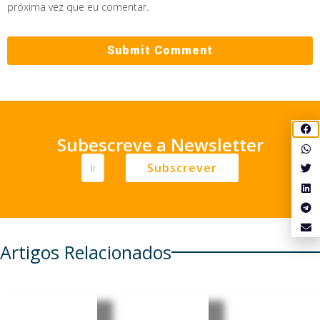
próxima vez que eu comentar.
Subescreve a Newsletter
Subscrever
Artigos Relacionados
Grécia
Alemanh
Uganda: