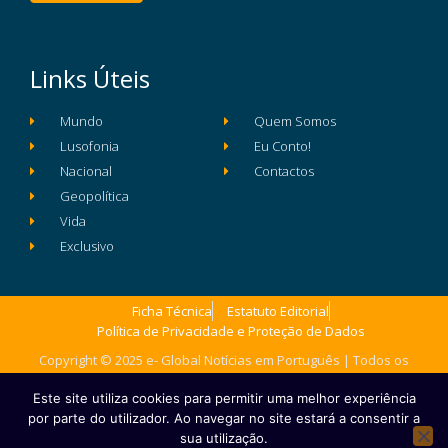
Links Úteis
Mundo
Quem Somos
Lusofonia
Eu Conto!
Nacional
Contactos
Geopolítica
Vida
Exclusivo
Ficha Técnica
Estatuto Editorial
Política de Privacidade e Proteção de Dados
Copyright © 2025 e- Global Notícias em Português | Todos os
direitos reservados
Este site utiliza cookies para permitir uma melhor experiência
por parte do utilizador. Ao navegar no site estará a consentir a
sua utilização.