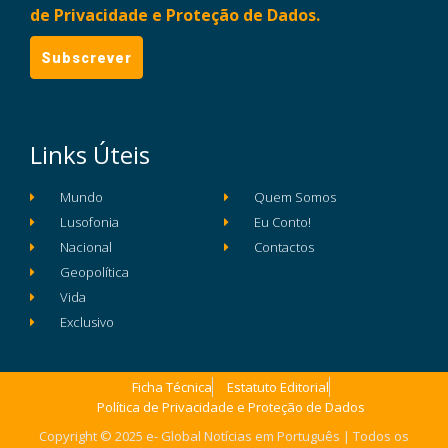
de Privacidade e Proteção de Dados.
Links Úteis
Mundo
Quem Somos
Lusofonia
Eu Conto!
Nacional
Contactos
Geopolítica
Vida
Exclusivo
Ficha Técnica
Estatuto Editorial
Política de Privacidade e Proteção de Dados
Copyright © 2025 e- Global Notícias em Português | Todos os