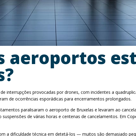
s aeroportos es
s?
interrupções provocadas por drones, com incidentes a quadruplica
saram de ocorrências esporádicas para encerramentos prolongados.
 avistamentos paralisaram o aeroporto de Bruxelas e levaram ao can
do suspensões de várias horas e centenas de cancelamentos. Em Cop
 com a dificuldade técnica em detetá-los — muitos são demasiado 