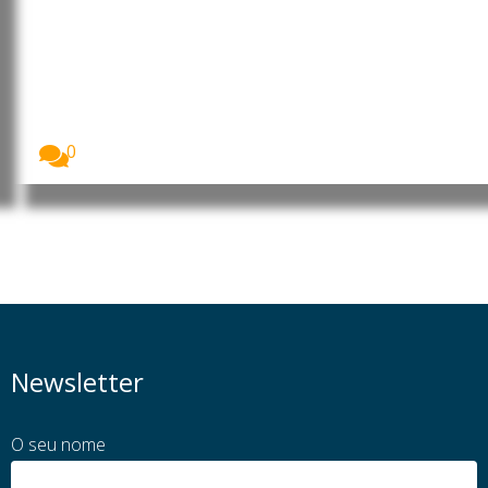
Incêndios florestais históricos
devastam Espanha e França e
preocupam cientistas
Os incêndios florestais que atingiram Espanha e
França...
0
Newsletter
O seu nome