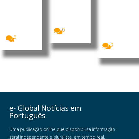
Unidas
páis
cinco
alertaram
meses de
A situação
para o
de
guerra
agravamento
segurança
da...
O Fundo das
no sul do
Nações
0
Líbano...
Unidas para
0
a Infância...
0
e- Global Notícias em
Português
Uma publicação online que disponibiliza informação
geral independente e pluralista, em tempo real,