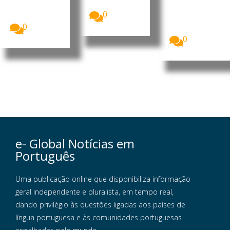
da...
O Fundo das
no sul do
Nações
0
Líbano...
Unidas para
0
a Infância...
0
e- Global Notícias em
Português
Uma publicação online que disponibiliza informação
geral independente e pluralista, em tempo real,
dando privilégio às questões ligadas aos países de
língua portuguesa e às comunidades portuguesas