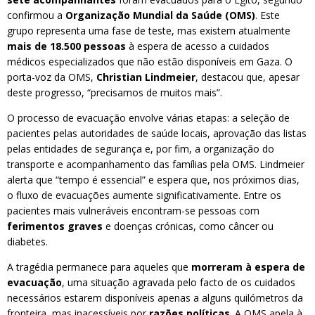
confirmou a
Organização Mundial da Saúde (OMS)
. Este
grupo representa uma fase de teste, mas existem atualmente
mais de 18.500 pessoas
à espera de acesso a cuidados
médicos especializados que não estão disponíveis em Gaza. O
porta-voz da OMS,
Christian Lindmeier
, destacou que, apesar
deste progresso, “precisamos de muitos mais”.
O processo de evacuação envolve várias etapas: a seleção de
pacientes pelas autoridades de saúde locais, aprovação das listas
pelas entidades de segurança e, por fim, a organização do
transporte e acompanhamento das famílias pela OMS. Lindmeier
alerta que “tempo é essencial” e espera que, nos próximos dias,
o fluxo de evacuações aumente significativamente. Entre os
pacientes mais vulneráveis encontram-se pessoas com
ferimentos graves
e doenças crónicas, como câncer ou
diabetes.
A tragédia permanece para aqueles que
morreram à espera de
evacuação
, uma situação agravada pelo facto de os cuidados
necessários estarem disponíveis apenas a alguns quilómetros da
fronteira, mas inacessíveis por
razões políticas
. A OMS apela à