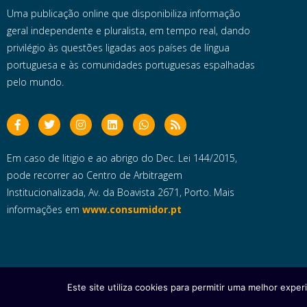
Uma publicação online que disponibiliza informação
geral independente e pluralista, em tempo real, dando
privilégio às questões ligadas aos países de língua
portuguesa e às comunidades portuguesas espalhadas
pelo mundo.
Em caso de litigio e ao abrigo do Dec. Lei 144/2015,
pode recorrer ao Centro de Arbitragem
Institucionalizada, Av. da Boavista 2671, Porto. Mais
informações em
www.consumidor.pt
Este site utiliza cookies para permitir uma melhor experi
Copyright © 2025 e- Global Notícias em Português | Todos os dire