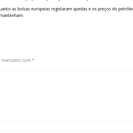
uanto as bolsas europeias registaram quedas e os preços do petróleo
e mantenham.
os marcados com
*