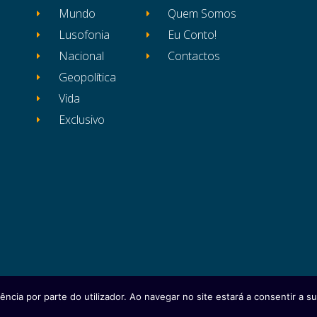
Mundo
Quem Somos
Lusofonia
Eu Conto!
Nacional
Contactos
Geopolítica
Vida
Exclusivo
ência por parte do utilizador. Ao navegar no site estará a consentir a sua
itos reservados
Ficha Técnica
Estatuto Editor