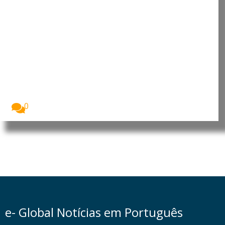
Alemanha investiga incidente
com drone explosivo em
aeroporto de Leipzig
As autoridades alemãs investigam um incidente
ocorrido no...
0
e- Global Notícias em Português