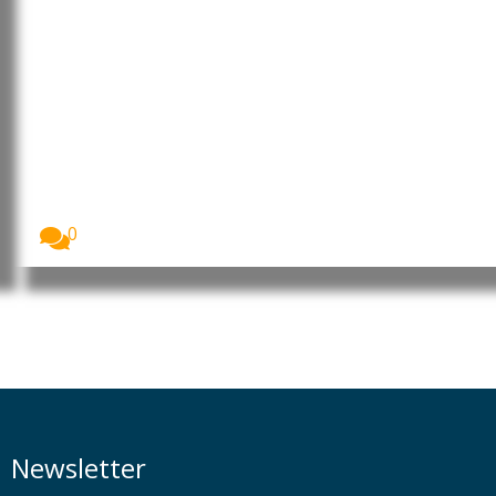
Incêndios florestais históricos
devastam Espanha e França e
preocupam cientistas
Os incêndios florestais que atingiram Espanha e
França...
0
Newsletter