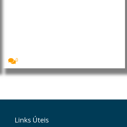
Uganda: Mais de 24 mil
microempresas recebem
financiamento do BEI Global para
impulsionar negócios e emprego
Mais de 24 mil microempresas no Uganda
receberam...
0
Links Úteis