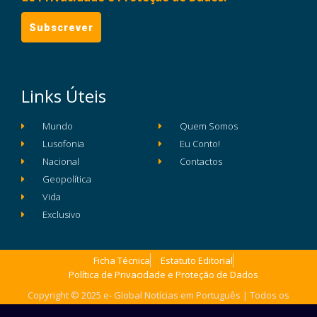
Links Úteis
Mundo
Quem Somos
Lusofonia
Eu Conto!
Nacional
Contactos
Geopolítica
Vida
Exclusivo
Ficha Técnica
Estatuto Editorial
Política de Privacidade e Proteção de Dados
Copyright © 2025 e- Global Notícias em Português | Todos os
direitos reservados