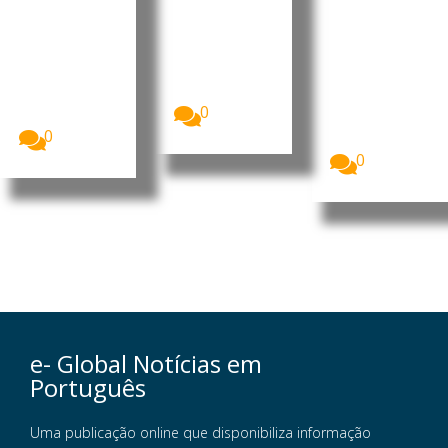
no sul do
durante
As Nações
Unidas
páis
cinco
alertaram
meses de
A situação
para o
de
guerra
agravamento
segurança
da...
O Fundo das
no sul do
Nações
0
Líbano...
Unidas para
0
a Infância...
0
e- Global Notícias em
Português
Uma publicação online que disponibiliza informação