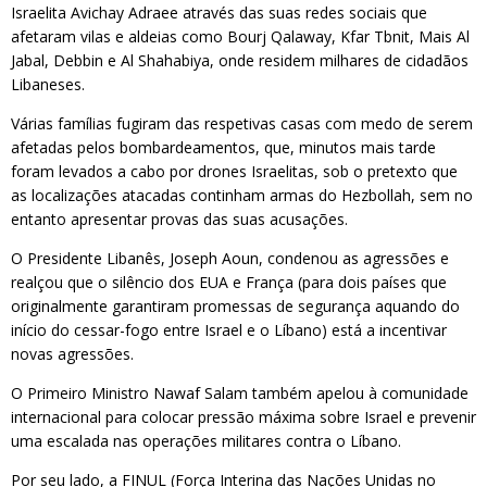
Israelita Avichay Adraee através das suas redes sociais que
afetaram vilas e aldeias como Bourj Qalaway, Kfar Tbnit, Mais Al
Jabal, Debbin e Al Shahabiya, onde residem milhares de cidadãos
Libaneses.
Várias famílias fugiram das respetivas casas com medo de serem
afetadas pelos bombardeamentos, que, minutos mais tarde
foram levados a cabo por drones Israelitas, sob o pretexto que
as localizações atacadas continham armas do Hezbollah, sem no
entanto apresentar provas das suas acusações.
O Presidente Libanês, Joseph Aoun, condenou as agressões e
realçou que o silêncio dos EUA e França (para dois países que
originalmente garantiram promessas de segurança aquando do
início do cessar-fogo entre Israel e o Líbano) está a incentivar
novas agressões.
O Primeiro Ministro Nawaf Salam também apelou à comunidade
internacional para colocar pressão máxima sobre Israel e prevenir
uma escalada nas operações militares contra o Líbano.
Por seu lado, a FINUL (Força Interina das Nações Unidas no