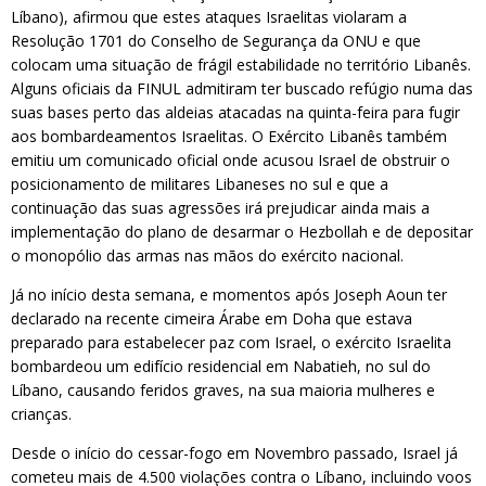
Líbano), afirmou que estes ataques Israelitas violaram a
Resolução 1701 do Conselho de Segurança da ONU e que
colocam uma situação de frágil estabilidade no território Libanês.
Alguns oficiais da FINUL admitiram ter buscado refúgio numa das
suas bases perto das aldeias atacadas na quinta-feira para fugir
aos bombardeamentos Israelitas. O Exército Libanês também
emitiu um comunicado oficial onde acusou Israel de obstruir o
posicionamento de militares Libaneses no sul e que a
continuação das suas agressões irá prejudicar ainda mais a
implementação do plano de desarmar o Hezbollah e de depositar
o monopólio das armas nas mãos do exército nacional.
Já no início desta semana, e momentos após Joseph Aoun ter
declarado na recente cimeira Árabe em Doha que estava
preparado para estabelecer paz com Israel, o exército Israelita
bombardeou um edifício residencial em Nabatieh, no sul do
Líbano, causando feridos graves, na sua maioria mulheres e
crianças.
Desde o início do cessar-fogo em Novembro passado, Israel já
cometeu mais de 4.500 violações contra o Líbano, incluindo voos