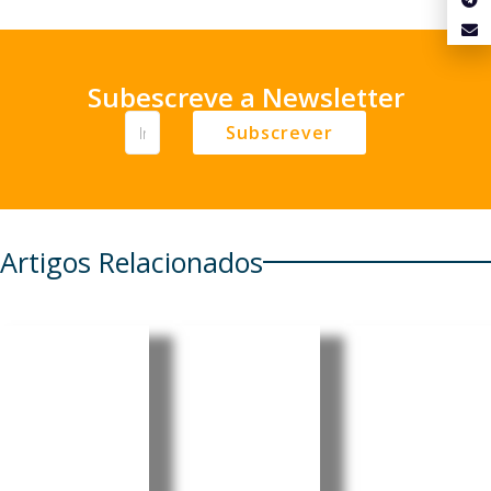
Subescreve a Newsletter
Subscrever
Artigos Relacionados
Timor-
Brasil,
Japão,
Leste:
Filipinas
Austrália
Ramos-
e ASEAN
e EUA
Horta
reforçam
reforçam
reafirma
parceria
cooperaç
valores
estratégi
ão militar
democrát
ca em
no Indo-