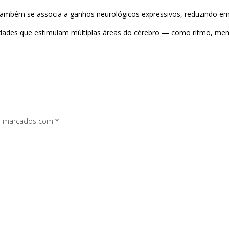
também se associa a ganhos neurológicos expressivos, reduzindo em
vidades que estimulam múltiplas áreas do cérebro — como ritmo, m
os marcados com
*