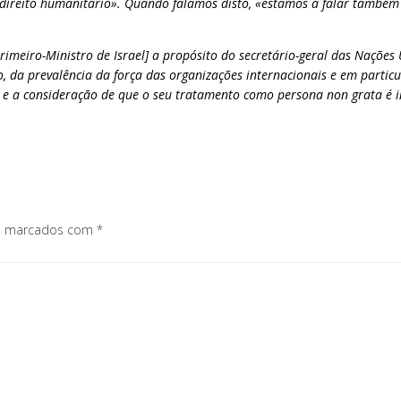
o direito humanitário». Quando falamos disto, «estamos a falar também d
rimeiro-Ministro de Israel] a propósito do secretário-geral das Naçõe
io, da prevalência da força das organizações internacionais e em parti
U e a consideração de que o seu tratamento como persona non grata é
os marcados com
*