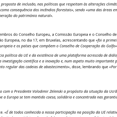
proposta de inclusão, nas políticas que respeitam às alterações clim
como consequência dos incêndios florestais», sendo «uma das áreas em 
peração do património natural».
membros do Conselho Europeu, a Comissão Europeia e o Conselho de 
o Europeia, no dia 17, em Bruxelas, acrescentando que
«foi a prime
 Europeia e os países que compõem o Conselho de Cooperação do Golfo
 política da UE e da existência de uma plataforma acrescida de diálo
 na investigação científica e a inovação e, num aspeto muito important
to regular das cadeias de abastecimento»
, disse, lembrando que
«Por
o com o Presidente Volodimir Zelenski a propósito da situação da Ucrâni
e a Europa se tem mantido coesa, solidária e concentrada nas garantias
te.
«É de todos conhecida a nossa participação na posição da UE relat