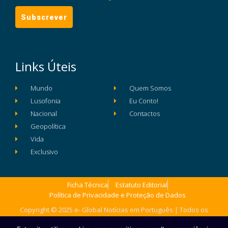
Links Úteis
Mundo
Quem Somos
Lusofonia
Eu Conto!
Nacional
Contactos
Geopolítica
Vida
Exclusivo
Ficha Técnica
Estatuto Editorial
Política de Privacidade e Proteção de Dados
Copyright © 2025 e- Global Notícias em Português | Todos os
direitos reservados