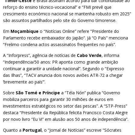
“
Timor-Leste
e Brasil assinam acordo para dar continuidade ao
reforço do ensino técnico-vocacional” e “FMI prevê que
crescimento económico nacional se mantenha robusto em 2025”
são assuntos partilhados pelo site do Governo timorense.
Em
Moçambique
o “Notícias Online” refere “Presidente do
Parlamento recebe embaixador do Japão”. Já “O País” menciona
“Frelimo condena actos assassinatos frequentes no país”.
A “Inforpress”, agência de notícias de
Cabo Verde
, informa
“Independência/50 anos: PR aponta como grande ambição
continuar a garantir a unidade nacional”. Segundo o “Expresso
das Ilhas”, “TACV anuncia dois novos aviões ATR-72 a chegar
‘brevemente ao país’”.
Sobre
São Tomé e Príncipe
a “Téla Nón” publica “Governo
mobiliza parceiros para garantir 30 milhões de euros em
investimentos estratégicos no setor das pescas”. A “STP-Press”
destaca “Presidente da República felicita Francisco Costa Alegre
por novo livro “Eu Vi” em alusão aos 50 anos de independência”.
Quanto a
Portugal
, o “Jornal de Notícias” escreve “Sócrates