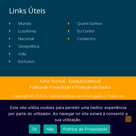
Links Úteis
Mundo
Quem Somos
Lusofonia
Eu Conto!
Nacional
Contactos
Geopolítica
Vida
Exclusivo
Ficha Técnica
Estatuto Editorial
Política de Privacidade e Proteção de Dados
Copyright © 2025 e- Global Notícias em Português | Todos os
direitos reservados
Este site utiliza cookies para permitir uma melhor experiência
por parte do utilizador. Ao navegar no site estará a consentir a
sua utilização.
Ok
Não
Política de Privacidade