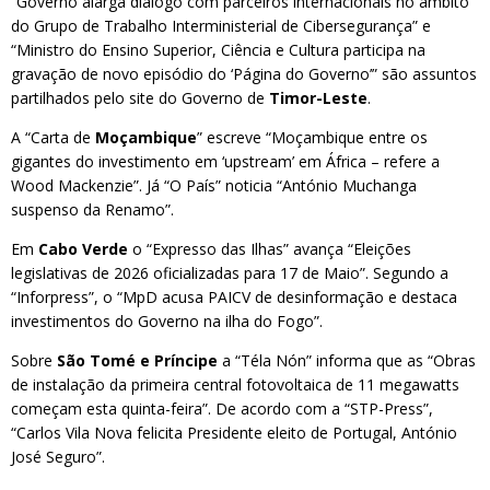
“Governo alarga diálogo com parceiros internacionais no âmbito
do Grupo de Trabalho Interministerial de Cibersegurança” e
“Ministro do Ensino Superior, Ciência e Cultura participa na
gravação de novo episódio do ‘Página do Governo’” são assuntos
partilhados pelo site do Governo de
Timor-Leste
.
A “Carta de
Moçambique
” escreve “Moçambique entre os
gigantes do investimento em ‘upstream’ em África – refere a
Wood Mackenzie”. Já “O País” noticia “António Muchanga
suspenso da Renamo”.
Em
Cabo Verde
o “Expresso das Ilhas” avança “Eleições
legislativas de 2026 oficializadas para 17 de Maio”. Segundo a
“Inforpress”, o “MpD acusa PAICV de desinformação e destaca
investimentos do Governo na ilha do Fogo”.
Sobre
São Tomé e Príncipe
a “Téla Nón” informa que as “Obras
de instalação da primeira central fotovoltaica de 11 megawatts
começam esta quinta-feira”. De acordo com a “STP-Press”,
“Carlos Vila Nova felicita Presidente eleito de Portugal, António
José Seguro”.