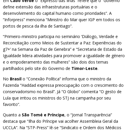
Em
Cabo Verde
o “Expresso das Ilhas” refere que o “Governo
define extensão das infraestruturas portuárias e o
desenvolvimento do capital humano como prioridades”. A
“Inforpress” menciona “Ministro do Mar quer IGP em todos os
portos de pesca da ilha de Santiago”.
“Primeiro-ministro participa no seminário ‘Diálogo, Verdade e
Reconciliação como Meios de Sustentar a Paz: Experiências do
g7+’ na Semana da Paz de Genebra” e “Secretaria de Estado da
Igualdade lidera atividades para promover a igualdade de género
e o empoderamento das mulheres” são dois dos temas
partilhados pelo site do Governo de
Timor-Leste
.
No
Brasil
o “Conexão Política” informa que o ministro da
Fazenda “Haddad expressa preocupação com o crescimento do
conservadorismo no Brasil”. Já “O Globo” comenta “O gesto de
Lula que irritou os ministros do STJ na campanha por seu
favorito”.
Quanto a
São Tomé e Príncipe
, o “Jornal Transparência”
destaca que “Ilha do Príncipe vai acolher Assembleia Geral da
UCCLA”. Na “STP-Press” lê-se “Sindicato e Ordem dos Médicos