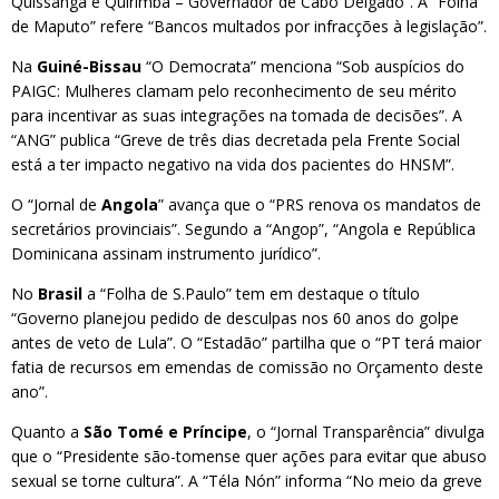
Quissanga e Quirimba – Governador de Cabo Delgado”. A “Folha
de Maputo” refere “Bancos multados por infracções à legislação”.
Na
Guiné-Bissau
“O Democrata” menciona “Sob auspícios do
PAIGC: Mulheres clamam pelo reconhecimento de seu mérito
para incentivar as suas integrações na tomada de decisões”. A
“ANG” publica “Greve de três dias decretada pela Frente Social
está a ter impacto negativo na vida dos pacientes do HNSM”.
O “Jornal de
Angola
” avança que o “PRS renova os mandatos de
secretários provinciais”. Segundo a “Angop”, “Angola e República
Dominicana assinam instrumento jurídico”.
No
Brasil
a “Folha de S.Paulo” tem em destaque o título
“Governo planejou pedido de desculpas nos 60 anos do golpe
antes de veto de Lula”. O “Estadão” partilha que o “PT terá maior
fatia de recursos em emendas de comissão no Orçamento deste
ano”.
Quanto a
São Tomé e Príncipe
, o “Jornal Transparência” divulga
que o “Presidente são-tomense quer ações para evitar que abuso
sexual se torne cultura”. A “Téla Nón” informa “No meio da greve