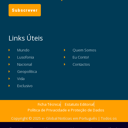
Links Úteis
Mundo
Quem Somos
Lusofonia
Eu Conto!
Nacional
Contactos
Geopolítica
Vida
Exclusivo
Ficha Técnica
Estatuto Editorial
Política de Privacidade e Proteção de Dados
Copyright © 2025 e- Global Notícias em Português | Todos os
direitos reservados