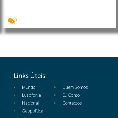
gastronómico impulsiona férias
no país este verão
Mais de 25 milhões de britânicos deverão optar...
0
Links Úteis
Mundo
Quem Somos
Lusofonia
Eu Conto!
Nacional
Contactos
Geopolítica