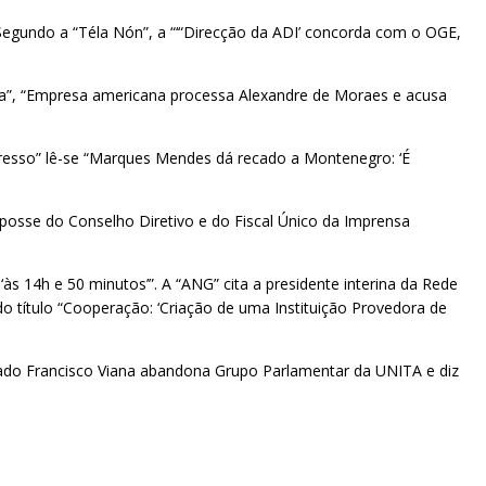
. Segundo a “Téla Nón”, a “‘“Direcção da ADI’ concorda com o OGE,
ica”, “Empresa americana processa Alexandre de Moraes e acusa
resso” lê-se “Marques Mendes dá recado a Montenegro: ‘É
e posse do Conselho Diretivo e do Fiscal Único da Imprensa
às 14h e 50 minutos’”. A “ANG” cita a presidente interina da Rede
 título “Cooperação: ‘Criação de uma Instituição Provedora de
utado Francisco Viana abandona Grupo Parlamentar da UNITA e diz