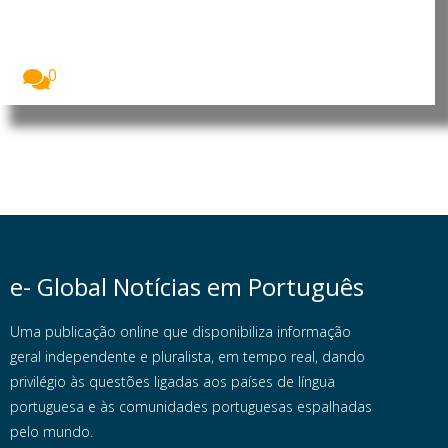
económico e cultural” do
município português
Imagem: Sónia Abreu, chefe da Divisão de Museus...
0
e- Global Notícias em Português
Uma publicação online que disponibiliza informação
geral independente e pluralista, em tempo real, dando
privilégio às questões ligadas aos países de língua
portuguesa e às comunidades portuguesas espalhadas
pelo mundo.