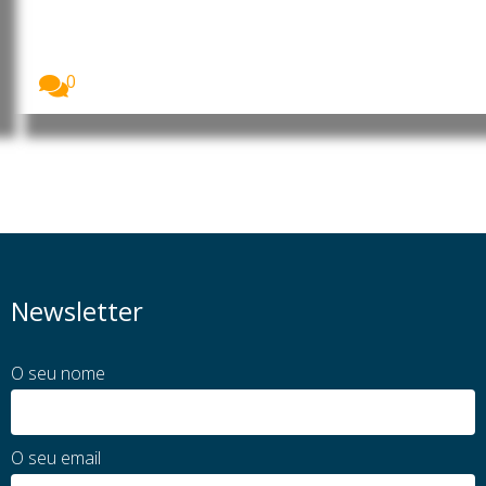
do MpD com apelo à união e à
valorização dos militantes
Luís Filipe Tavares formalizou esta terça-feira a sua...
0
Newsletter
O seu nome
O seu email