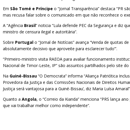
Em
São Tomé e Príncipe
o “Jornal Transparência” destaca “PR sã
mas recusa falar sobre o comunicado em que não reconhece o ex
A “Agência
Brasil
” noticia “Lula defende PEC da Segurança e diz 
ministro de censura ilegal e autoritária”.
Sobre
Portugal
o “Jornal de Notícias” avança “Venda de quotas d
absolutamente decisivo que aproveite para esclarecer tudo’”.
“Primeiro-ministro visita RAEOA para avaliar funcionamento institu
Nacional de Timor-Leste, IP” são assuntos partilhados pelo site d
Na
Guiné-Bissau
“O Democrata” informa “Aliança Patriótica Inclus
Provedora da Justiça e das Comissões Nacionais de Direitos Human
Justiça será vantajosa para a Guiné-Bissau’, diz Maria Luísa Amaral
Quanto a
Angola
, o “Correio da Kianda” menciona “PRS lança ano
que vai trabalhar melhor como independente”.