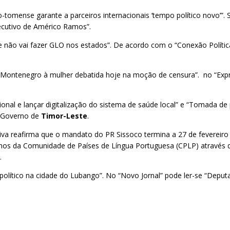
o-tomense garante a parceiros internacionais ‘tempo político novo’”
ecutivo de Américo Ramos”.
que não vai fazer GLO nos estados”. De acordo com o “Conexão Polít
e Montenegro à mulher debatida hoje na moção de censura”. no “Exp
cional e lançar digitalização do sistema de saúde local” e “Tomada d
o Governo de
Timor-Leste
.
iva reafirma que o mandato do PR Sissoco termina a 27 de fevereiro ‘
os da Comunidade de Países de Língua Portuguesa (CPLP) através do
”.
 político na cidade do Lubango”. No “Novo Jornal” pode ler-se “Dep