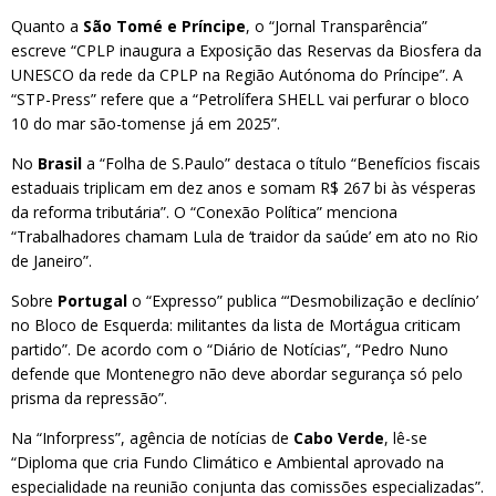
Quanto a
São Tomé e Príncipe
, o “Jornal Transparência”
escreve “CPLP inaugura a Exposição das Reservas da Biosfera da
UNESCO da rede da CPLP na Região Autónoma do Príncipe”. A
“STP-Press” refere que a “Petrolífera SHELL vai perfurar o bloco
10 do mar são-tomense já em 2025”.
No
Brasil
a “Folha de S.Paulo” destaca o título “Benefícios fiscais
estaduais triplicam em dez anos e somam R$ 267 bi às vésperas
da reforma tributária”. O “Conexão Política” menciona
“Trabalhadores chamam Lula de ‘traidor da saúde’ em ato no Rio
de Janeiro”.
Sobre
Portugal
o “Expresso” publica “‘Desmobilização e declínio’
no Bloco de Esquerda: militantes da lista de Mortágua criticam
partido”. De acordo com o “Diário de Notícias”, “Pedro Nuno
defende que Montenegro não deve abordar segurança só pelo
prisma da repressão”.
Na “Inforpress”, agência de notícias de
Cabo Verde
, lê-se
“Diploma que cria Fundo Climático e Ambiental aprovado na
especialidade na reunião conjunta das comissões especializadas”.