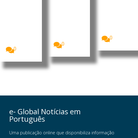
da Polícia
american
cas
Judiciária
os
O ministro da
Presidência
Jacqueline
A Polícia de
do Conselho
Patrícia
Bulawayo
de
D’Oliveira
anunciou
Ministros...
Nobre da
nesta terça-
Costa Sousa
feira (4),...
0
Fernandes...
0
0
e- Global Notícias em
Português
Uma publicação online que disponibiliza informação