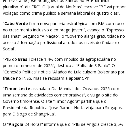
Entrevista de José Rodrigues dos Santos ao PCP ‘diminuiu
pluralismo’, diz ERC”. O “Jornal de Notícias” escreve “BE vai propor
violação como crime público e semana laboral de quatro dias”.
“
Cabo Verde
firma nova parceria estratégica com BM com foco
no crescimento inclusivo e emprego jovem”, avança o “Expresso
das Ilhas”. Segundo “A Nação”, o “Governo alarga gratuitidade no
acesso à formação profissional a todos os níveis do Cadastro
Social”.
“PIB do
Brasil
cresce 1,4% com impulso da agropecuária no
primeiro trimestre de 2025”, destaca a “Folha de S.Paulo”. O
“Conexão Política” noticia “Aliados de Lula culpam Bolsonaro por
fraude no INSS, mas se recusam a apoiar CPI”.
“
Timor-Leste
assinala o Dia Mundial dos Oceanos 2025 com
uma semana de atividades comemorativas”, divulga o site do
Governo timorense. O site “Timor Agora” partilha que o
Presidente da República “José Ramos-Horta viaja para Singapura
para Diálogo de Shangri-La”.
O “
Angola
24 Horas” informa que o “PIB de Angola cresce 3,5%