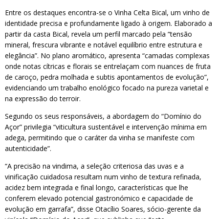
Entre os destaques encontra-se o Vinha Celta Bical, um vinho de
identidade precisa e profundamente ligado à origem. Elaborado a
partir da casta Bical, revela um perfil marcado pela “tensão
mineral, frescura vibrante e notável equilíbrio entre estrutura e
elegância”. No plano aromático, apresenta “camadas complexas
onde notas cítricas e florais se entrelaçam com nuances de fruta
de caroço, pedra molhada e subtis apontamentos de evolução”,
evidenciando um trabalho enológico focado na pureza varietal e
na expressão do terroir.
Segundo os seus responsáveis, a abordagem do “Domínio do
Açor” privilegia “viticultura sustentável e intervenção mínima em
adega, permitindo que o caráter da vinha se manifeste com
autenticidade”.
“A precisão na vindima, a seleção criteriosa das uvas e a
vinificação cuidadosa resultam num vinho de textura refinada,
acidez bem integrada e final longo, características que lhe
conferem elevado potencial gastronómico e capacidade de
evolução em garrafa”, disse Otacílio Soares, sócio-gerente da