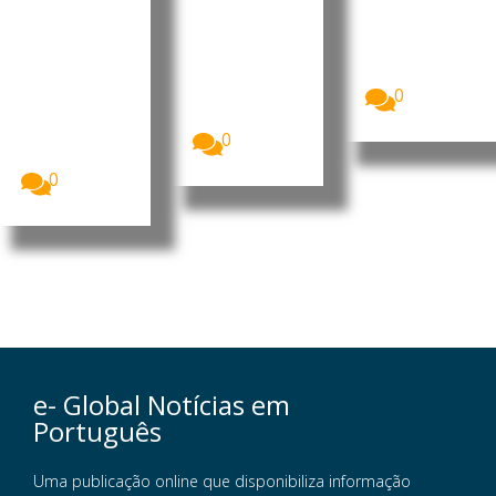
enerativa
ponta em
O Governo
de Cabo
s como a
Luanda
Verde
ELA
O Presidente
reafirmou a
da República
Uma equipa
sua...
de Angola,
de
0
João
investigadore
Lourenço,...
s da
Universidade
0
de Colónia...
0
e- Global Notícias em
Português
Uma publicação online que disponibiliza informação