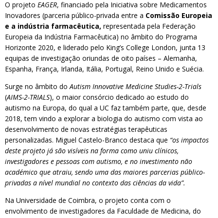
O projeto
EAGER
, financiado pela Iniciativa sobre Medicamentos
Inovadores (parceria público-privada entre a
Comissão Europeia
e a indústria farmacêutica
,
representada pela Federação
Europeia da Indústria Farmacêutica) no âmbito do Programa
Horizonte 2020, e liderado pelo King’s College London, junta 13
equipas de investigação oriundas de oito países – Alemanha,
Espanha, França, Irlanda, Itália, Portugal, Reino Unido e Suécia.
Surge no âmbito do
Autism Innovative Medicine Studies-2-Trials
(
AIMS-2-TRIALS
), o maior consórcio dedicado ao estudo do
autismo na Europa, do qual a UC faz também parte, que, desde
2018, tem vindo a explorar a biologia do autismo com vista ao
desenvolvimento de novas estratégias terapêuticas
personalizadas. Miguel Castelo-Branco destaca que
“os impactos
deste projeto já são visíveis na forma como uniu clínicos,
investigadores e pessoas com autismo, e no investimento não
académico que atraiu, sendo uma das maiores parcerias público-
privadas a nível mundial no contexto das ciências da vida”.
Na Universidade de Coimbra, o projeto conta com o
envolvimento de investigadores da Faculdade de Medicina, do