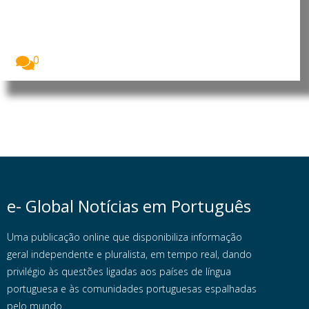
mulher africana para o
desenvolvimento
A Assembleia Nacional de Angola assinalou o Dia...
0
e- Global Notícias em Português
Uma publicação online que disponibiliza informação
geral independente e pluralista, em tempo real, dando
privilégio às questões ligadas aos países de língua
portuguesa e às comunidades portuguesas espalhadas
pelo mundo.