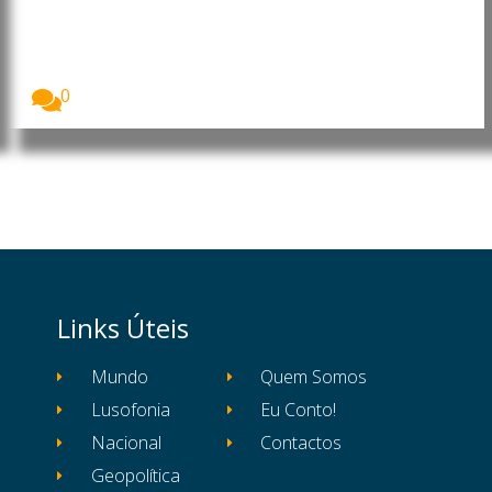
alterações em cargos da
Administração Central do Estado
O Presidente de Angola, João Lourenço, exonerou e...
0
Links Úteis
Mundo
Quem Somos
Lusofonia
Eu Conto!
Nacional
Contactos
Geopolítica