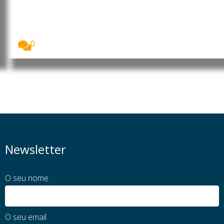
empreendedorismo em Angola e
na RD Congo
A Organização Internacional do Trabalho (OIT) está
a...
0
Newsletter
O seu nome
O seu email