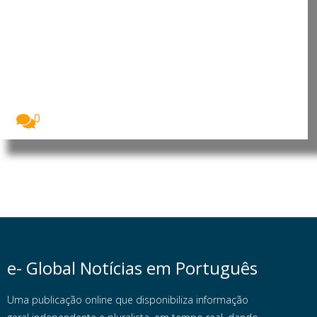
Angola: China reforça presença
no país com investimento de 900
milhões no Porto da Barra do
Dande
A China vai investir 900 milhões de dólares...
0
e- Global Notícias em Português
Uma publicação online que disponibiliza informação