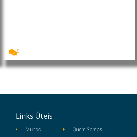
Angola: Presidente faz
mudanças na Administração
Central do Estado
O Presidente da República de Angola, João
Lourenço,...
0
Links Úteis
Mundo
Quem Somos