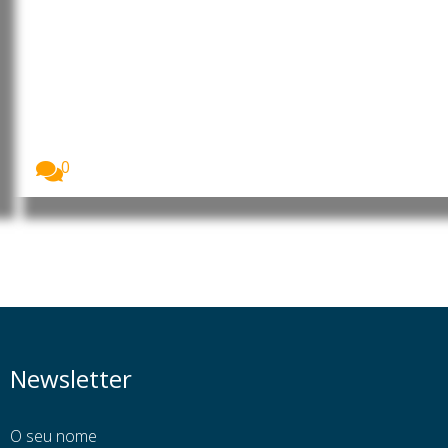
Angola: Parlamento promove
debate sobre o contributo da
mulher africana para o
desenvolvimento
A Assembleia Nacional de Angola assinalou o Dia...
0
Newsletter
O seu nome