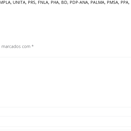
uais MPLA, UNITA, PRS, FNLA, PHA, BD, PDP-ANA, PALMA, PMSA, PPA
os marcados com
*