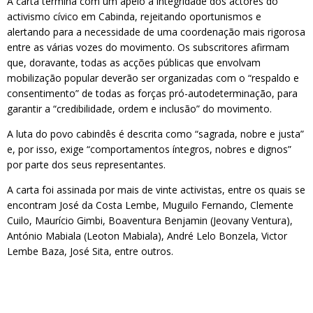
A carta termina com um apelo à integridade dos actores do
activismo cívico em Cabinda, rejeitando oportunismos e
alertando para a necessidade de uma coordenação mais rigorosa
entre as várias vozes do movimento. Os subscritores afirmam
que, doravante, todas as acções públicas que envolvam
mobilização popular deverão ser organizadas com o “respaldo e
consentimento” de todas as forças pró-autodeterminação, para
garantir a “credibilidade, ordem e inclusão” do movimento.
A luta do povo cabindês é descrita como “sagrada, nobre e justa”
e, por isso, exige “comportamentos íntegros, nobres e dignos”
por parte dos seus representantes.
A carta foi assinada por mais de vinte activistas, entre os quais se
encontram José da Costa Lembe, Muguilo Fernando, Clemente
Cuilo, Maurício Gimbi, Boaventura Benjamin (Jeovany Ventura),
António Mabiala (Leoton Mabiala), André Lelo Bonzela, Victor
Lembe Baza, José Sita, entre outros.