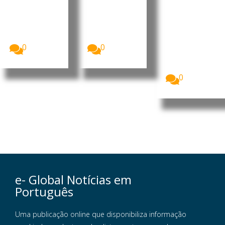
para o
O ministro da
O Presidente
Presidência
da República
desenvol
do Conselho
de Angola,
vimento
de
João
A Assembleia
Ministros...
Lourenço,...
Nacional de
0
0
Angola
assinalou o
Dia...
0
e- Global Notícias em
Português
Uma publicação online que disponibiliza informação