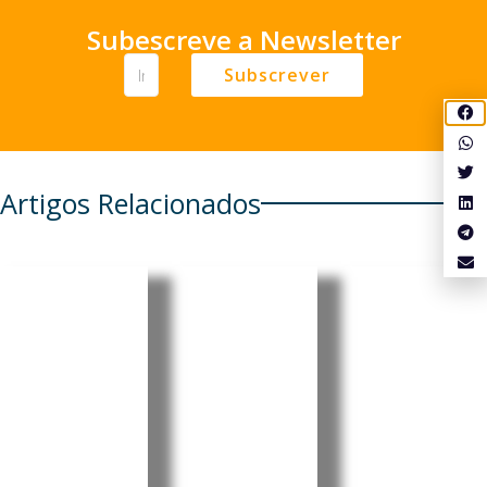
Subescreve a Newsletter
Subscrever
Artigos Relacionados
Pensionis
Cabo
Cabo
tas
Verde:
Verde:
portugue
Luís
Eurico
ses em
Filipe
Monteiro
Cabo
Tavares
acusa
Verde e
oficializa
Governo
em mais
candidat
de
seis
ura à
descredib
países
liderança
ilizar as