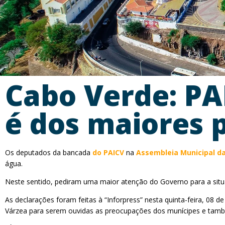
Cabo Verde: PA
é dos maiores 
Os deputados da bancada
do PAICV
na
Assembleia Municipal da
água.
Neste sentido, pediram uma maior atenção do Governo para a situa
As declarações foram feitas à “Inforpress” nesta quinta-feira, 08 d
Várzea para serem ouvidas as preocupações dos munícipes e també