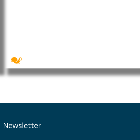
Cabo Verde: Pedro Ramos
reforçou projeção internacional
da liderança portuguesa no
“Human Leaders International
Congress”
Imagem: Pedro Ramos, CEO da Dale Carnegie
Portugal...
0
Newsletter