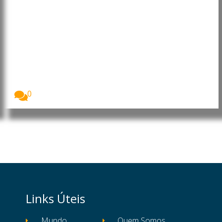
Cabo Verde: Presidente destaca
progressos e desafios no Dia do
Município do Tarrafal de São
Nicolau
O Presidente da República de Cabo Verde, José...
0
Links Úteis
Mundo
Quem Somos