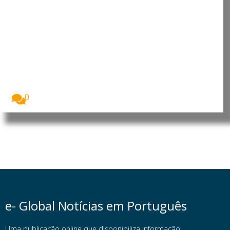
Cabo Verde: Parlamento aprova
Orçamento Retificativo para
2026 sem aumentar a despesa
pública
A Assembleia Nacional de Cabo Verde aprovou, na...
0
e- Global Notícias em Português
Uma publicação online que disponibiliza informação