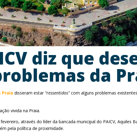
ICV diz que de
problemas da Pr
 Praia
disseram estar
“ressentidos”
com alguns problemas existentes
ção vivida na Praia.
e fevereiro, através do líder da bancada municipal do PAICV, Aquiles B
m pela política de proximidade.