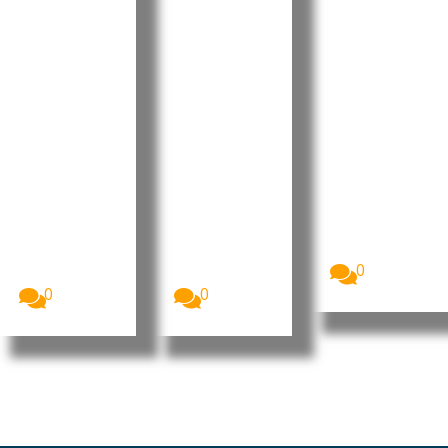
ura à
descredib
iais e
liderança
ilizar as
apela à
do MpD
instituiçõ
regulariz
com
es do
ação do
apelo à
Estado e
recensea
união e à
rejeita
mento
valorizaç
alegações
até 10 de
ão dos
sobre
setembro
militante
contas
A Comissão
Nacional de
s
públicas
Eleições,
Luís Filipe
O presidente
CNE,
Tavares
interino do
apresentou
formalizou
MpD, Eurico
o...
esta terça-
Monteiro,
0
feira a sua...
acusou...
0
0