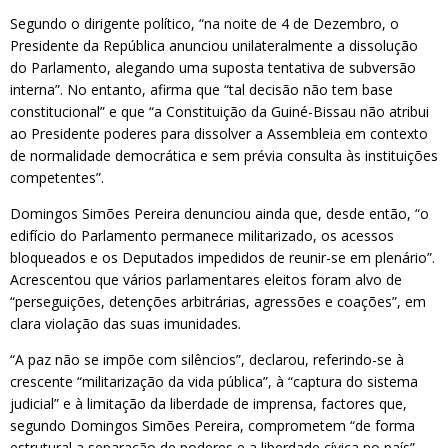
Segundo o dirigente político, “na noite de 4 de Dezembro, o
Presidente da República anunciou unilateralmente a dissolução
do Parlamento, alegando uma suposta tentativa de subversão
interna”. No entanto, afirma que “tal decisão não tem base
constitucional” e que “a Constituição da Guiné-Bissau não atribui
ao Presidente poderes para dissolver a Assembleia em contexto
de normalidade democrática e sem prévia consulta às instituições
competentes”.
Domingos Simões Pereira denunciou ainda que, desde então, “o
edifício do Parlamento permanece militarizado, os acessos
bloqueados e os Deputados impedidos de reunir-se em plenário”.
Acrescentou que vários parlamentares eleitos foram alvo de
“perseguições, detenções arbitrárias, agressões e coações”, em
clara violação das suas imunidades.
“A paz não se impõe com silêncios”, declarou, referindo-se à
crescente “militarização da vida pública”, à “captura do sistema
judicial” e à limitação da liberdade de imprensa, factores que,
segundo Domingos Simões Pereira, comprometem “de forma
estrutural a separação de poderes e a liberdade cívica no país”.