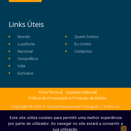
Links Úteis
Mundo
Quem Somos
Lusofonia
Eu Conto!
Nacional
Contactos
Geopolítica
Vida
Exclusivo
Ficha Técnica
Estatuto Editorial
Política de Privacidade e Proteção de Dados
Copyright © 2025 e- Global Notícias em Português | Todos os
direitos reservados
Este site utiliza cookies para permitir uma melhor experiência
por parte do utilizador. Ao navegar no site estará a consentir a
sua utilização.