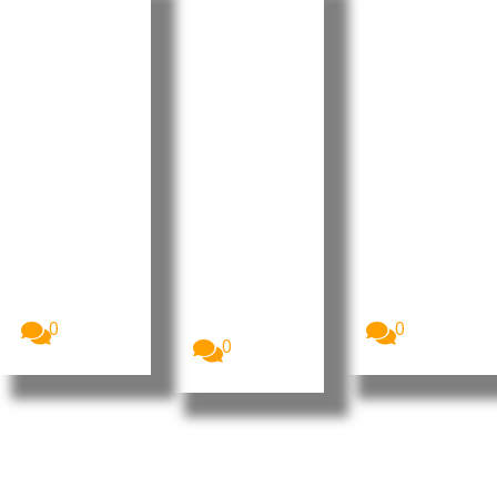
EUA
Timor-
Moçambi
revogam
Leste e
que
visto da
Woodside
recebe
embaixa
reforçam
USD 40,5
dora do
cooperaç
milhões
Brasil em
ão para
da China
meio a
avançar
para
tensão
projeto
centro
diplomáti
Greater
cirúrgico
ca
Sunrise
nacional
O Governo
O Ministro
A China
dos Estados
da
financiou a
Unidos
Presidência
construção
revogou o
do Conselho
do Centro
visto...
de
Cirúrgico...
Ministros...
0
0
0