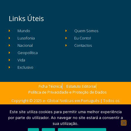
Links Úteis
Mundo
Quem Somos
Lusofonia
Eu Conto!
Nacional
Contactos
Geopolítica
Vida
Exclusivo
Ficha Técnica
Estatuto Editorial
Política de Privacidade e Proteção de Dados
Copyright © 2025 e- Global Notícias em Português | Todos os
direitos reservados
Este site utiliza cookies para permitir uma melhor experiência
por parte do utilizador. Ao navegar no site estará a consentir a
sua utilização.