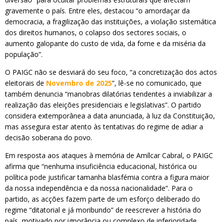
gravemente o país. Entre eles, destacou “o amordaçar da
democracia, a fragilização das instituições, a violação sistemática
dos direitos humanos, o colapso dos sectores sociais, o
aumento galopante do custo de vida, da fome e da miséria da
população”.
O PAIGC não se desviará do seu foco, “a concretização dos actos
eleitorais de
Novembro de 2025
”, lê-se no comunicado, que
também denuncia “manobras dilatórias tendentes a inviabilizar a
realização das eleições presidenciais e legislativas”. O partido
considera extemporânea a data anunciada, à luz da Constituição,
mas assegura estar atento às tentativas do regime de adiar a
decisão soberana do povo.
Em resposta aos ataques à memória de Amílcar Cabral, o PAIGC
afirma que “nenhuma insuficiência educacional, histórica ou
política pode justificar tamanha blasfémia contra a figura maior
da nossa independência e da nossa nacionalidade”. Para o
partido, as acções fazem parte de um esforço deliberado do
regime “ditatorial e já moribundo” de reescrever a história do
país, motivado por ignorância ou complexo de inferioridade.