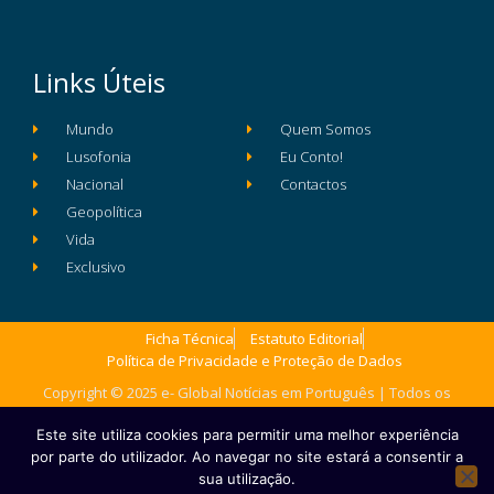
Links Úteis
Mundo
Quem Somos
Lusofonia
Eu Conto!
Nacional
Contactos
Geopolítica
Vida
Exclusivo
Ficha Técnica
Estatuto Editorial
Política de Privacidade e Proteção de Dados
Copyright © 2025 e- Global Notícias em Português | Todos os
direitos reservados
Este site utiliza cookies para permitir uma melhor experiência
por parte do utilizador. Ao navegar no site estará a consentir a
sua utilização.