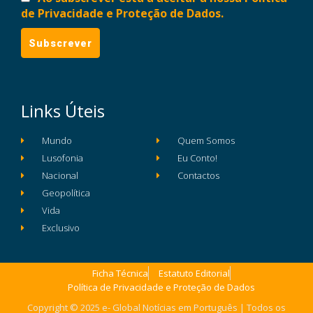
de Privacidade e Proteção de Dados.
Links Úteis
Mundo
Quem Somos
Lusofonia
Eu Conto!
Nacional
Contactos
Geopolítica
Vida
Exclusivo
Ficha Técnica
Estatuto Editorial
Política de Privacidade e Proteção de Dados
Copyright © 2025 e- Global Notícias em Português | Todos os