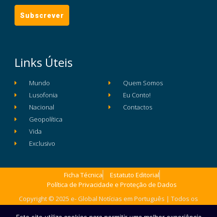
Links Úteis
Mundo
Quem Somos
Lusofonia
Eu Conto!
Nacional
Contactos
Geopolítica
Vida
Exclusivo
Ficha Técnica
Estatuto Editorial
Política de Privacidade e Proteção de Dados
Copyright © 2025 e- Global Notícias em Português | Todos os
direitos reservados