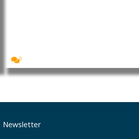
Guiné-Bissau: Nassambé diz que
despacho de Tribunal Militar não
tem “competência legal”
O advogado Augusto Nassambe, defensor de Daba
Naualna...
0
Newsletter