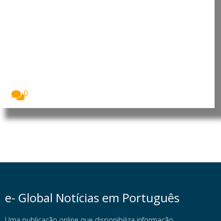
Guiné-Bissau: Trabalhadores
vivem pior que no colonialismo,
denuncia central sindical
A União Nacional dos Trabalhadores da Guiné-
Central Sindical...
0
e- Global Notícias em Português
Uma publicação online que disponibiliza informação