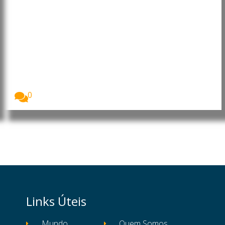
Guiné-Bissau: Especialista exige
ação imediata para salvar pesca
e mangais
O presidente do Conselho de Administração da
organização...
0
Links Úteis
Mundo
Quem Somos