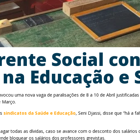
Frente Social co
 na Educação e
nvocou uma nova vaga de paralisações de 8 a 10 de Abril justifica
e Março.
os
sindicatos da Saúde e Educação
, Seni Djassi, disse que “há a f
pagar todas as dívidas, caso se avance com o desconto dos salários
nde bloquear os salários dos professores grevistas.