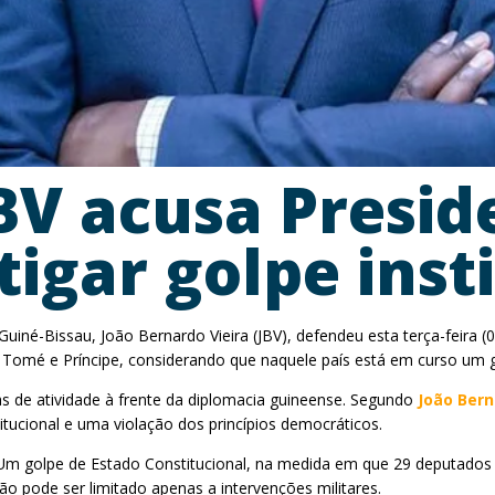
BV acusa Presid
igar golpe inst
iné-Bissau, João Bernardo Vieira (JBV), defendeu esta terça-feira (
 Tomé e Príncipe, considerando que naquele país está em curso um go
as de atividade à frente da diplomacia guineense. Segundo
João Bern
ucional e uma violação dos princípios democráticos.
m golpe de Estado Constitucional, na medida em que 29 deputados d
ão pode ser limitado apenas a intervenções militares.