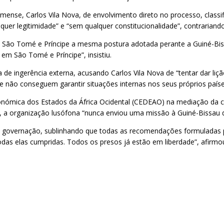
ense, Carlos Vila Nova, de envolvimento direto no processo, classi
lquer legitimidade” e “sem qualquer constitucionalidade”, contrarian
ão Tomé e Príncipe a mesma postura adotada perante a Guiné-Bissau,
m São Tomé e Príncipe”, insistiu.
a de ingerência externa, acusando Carlos Vila Nova de “tentar dar li
que não conseguem garantir situações internas nos seus próprios país
onómica dos Estados da África Ocidental (CEDEAO) na mediação da cr
a organização lusófona “nunca enviou uma missão à Guiné-Bissau de b
s de governação, sublinhando que todas as recomendações formulad
s elas cumpridas. Todos os presos já estão em liberdade”, afirmou, 