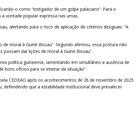
ficando-o como “instigador de um golpe palaciano”. Para o
do a vontade popular expressa nas urnas.
 alertando para o risco de aplicação de critérios desiguais. “A
ção de moral à Guiné-Bissau”. Segundo afirmou, essa postura não
es possam dar lições de moral à Guiné-Bissau”.
ise política guineense, lamentando em simultâneo a ausência de
ons ofícios para se inteirar da situação”.
as pela CEDEAO após os acontecimentos de 26 de novembro de 2025
defendendo que a estabilidade institucional deve prevalecer