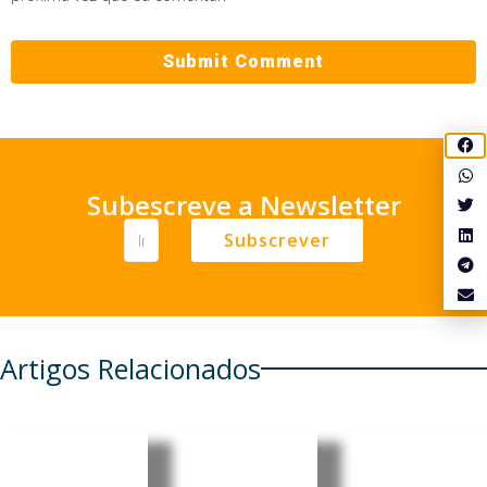
Subescreve a Newsletter
Subscrever
Artigos Relacionados
Guiné-
Guiné-
Guiné-
Bissau:
Bissau:
Bissau: