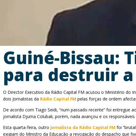
Guiné-Bissau: T
para destruir a
O Director Executivo da Rádio Capital FM acusou o Ministério do Int
dois Jornalistas da
Rádio Capital FM
pelas forças de ordem afectas 
De acordo com Tiago Seidi, “num passado recente” foi entregue ao
jornalista Djuma Colubali, porém, nada avançou e os responsáveis
Esta quarta-feira, outro
jornalista da Rádio Capital FM
foi “bruta
exigiam do Ministro da Educação a revogação do despacho que fixou