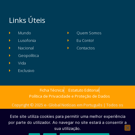
Links Úteis
Mundo
Quem Somos
Lusofonia
Eu Conto!
Nacional
Contactos
Geopolítica
Vida
Exclusivo
Ficha Técnica
Estatuto Editorial
Política de Privacidade e Proteção de Dados
Copyright © 2025 e- Global Notícias em Português | Todos os
direitos reservados
Este site utiliza cookies para permitir uma melhor experiência
por parte do utilizador. Ao navegar no site estará a consentir a
sua utilização.