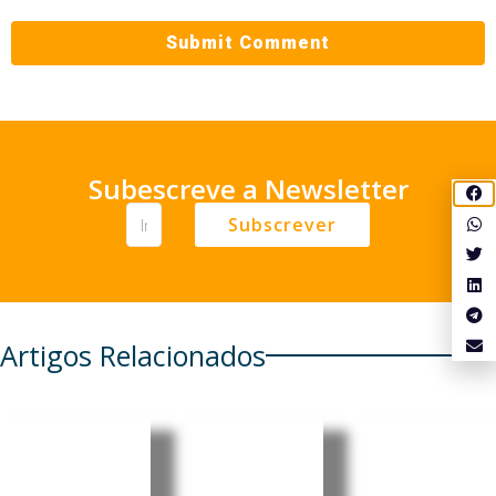
Subescreve a Newsletter
Subscrever
Artigos Relacionados
Moçambi
Moçambi
Moçambi
que: PRM
que:
que: Core