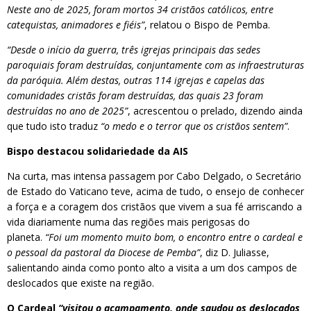
Neste ano de 2025, foram mortos 34 cristãos católicos, entre
catequistas, animadores e fiéis”
, relatou o Bispo de Pemba.
“Desde o início da guerra, três igrejas principais das sedes
paroquiais foram destruídas, conjuntamente com as infraestruturas
da paróquia. Além destas, outras 114 igrejas e capelas das
comunidades cristãs foram destruídas, das quais 23 foram
destruídas no ano de 2025”
, acrescentou o prelado, dizendo ainda
que tudo isto traduz
“o medo e o terror que os cristãos sentem”
.
Bispo destacou solidariedade da AIS
Na curta, mas intensa passagem por Cabo Delgado, o Secretário
de Estado do Vaticano teve, acima de tudo, o ensejo de conhecer
a força e a coragem dos cristãos que vivem a sua fé arriscando a
vida diariamente numa das regiões mais perigosas do
planeta.
“Foi um momento muito bom, o encontro entre o cardeal e
o pessoal da pastoral da Diocese de Pemba”
, diz D. Juliasse,
salientando ainda como ponto alto a visita a um dos campos de
deslocados que existe na região.
O Cardeal
“visitou o acampamento, onde saudou os deslocados