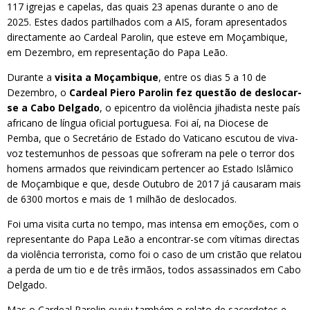
117 igrejas e capelas, das quais 23 apenas durante o ano de
2025. Estes dados partilhados com a AIS, foram apresentados
directamente ao Cardeal Parolin, que esteve em Moçambique,
em Dezembro, em representação do Papa Leão.
Durante a
visita a Moçambique
, entre os dias 5 a 10 de
Dezembro, o
Cardeal Piero Parolin fez questão de deslocar-
se a Cabo Delgado
, o epicentro da violência jihadista neste país
africano de língua oficial portuguesa. Foi aí, na Diocese de
Pemba, que o Secretário de Estado do Vaticano escutou de viva-
voz testemunhos de pessoas que sofreram na pele o terror dos
homens armados que reivindicam pertencer ao Estado Islâmico
de Moçambique e que, desde Outubro de 2017 já causaram mais
de 6300 mortos e mais de 1 milhão de deslocados.
Foi uma visita curta no tempo, mas intensa em emoções, com o
representante do Papa Leão a encontrar-se com vítimas directas
da violência terrorista, como foi o caso de um cristão que relatou
a perda de um tio e de três irmãos, todos assassinados em Cabo
Delgado.
Mas o Cardeal Parolin ouviu também o relato de sacerdotes e