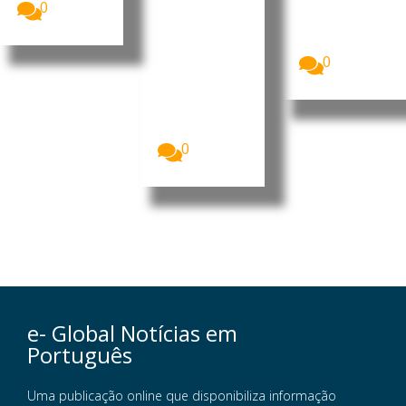
o de
0
Moçambique
populare
(PRM)
s
apresentou,...
Homens
0
armados que
se acredita
serem
insurgentes
voltaram...
0
e- Global Notícias em
Português
Uma publicação online que disponibiliza informação