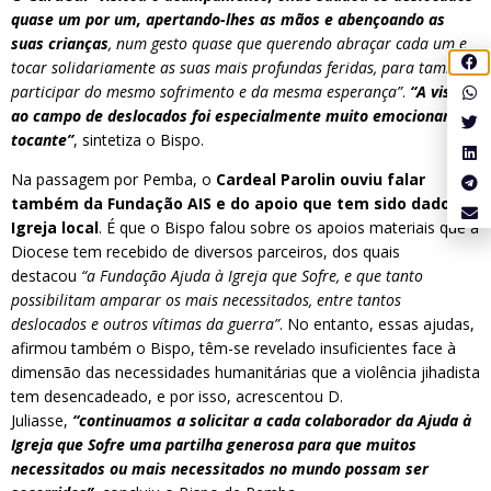
quase um por um, apertando-lhes as mãos e abençoando as
suas crianças
, num gesto quase que querendo abraçar cada um e
tocar solidariamente as suas mais profundas feridas, para também
participar do mesmo sofrimento e da mesma esperança”
.
“A visita
ao campo de deslocados foi especialmente muito emocionante e
tocante”
, sintetiza o Bispo.
Na passagem por Pemba, o
Cardeal Parolin ouviu falar
também da Fundação AIS e do apoio que tem sido dado à
Igreja local
. É que o Bispo falou sobre os apoios materiais que a
Diocese tem recebido de diversos parceiros, dos quais
destacou
“a Fundação Ajuda à Igreja que Sofre, e que tanto
possibilitam amparar os mais necessitados, entre tantos
deslocados e outros vítimas da guerra”
. No entanto, essas ajudas,
afirmou também o Bispo, têm-se revelado insuficientes face à
dimensão das necessidades humanitárias que a violência jihadista
tem desencadeado, e por isso, acrescentou D.
Juliasse,
“continuamos a solicitar a cada colaborador da Ajuda à
Igreja que Sofre uma partilha generosa para que muitos
necessitados ou mais necessitados no mundo possam ser