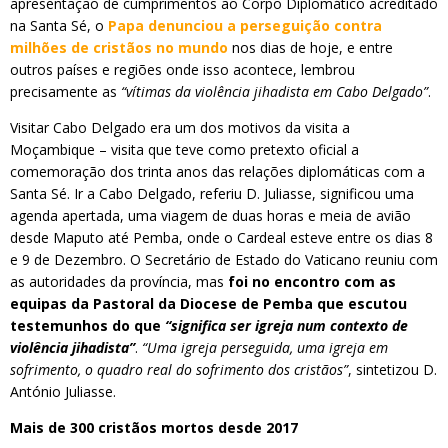
apresentação de cumprimentos ao Corpo Diplomático acreditado
na Santa Sé, o
Papa denunciou a perseguição contra
milhões de cristãos no mundo
nos dias de hoje, e entre
outros países e regiões onde isso acontece, lembrou
precisamente as
“vítimas da violência jihadista em Cabo Delgado”
.
Visitar Cabo Delgado era um dos motivos da visita a
Moçambique – visita que teve como pretexto oficial a
comemoração dos trinta anos das relações diplomáticas com a
Santa Sé. Ir a Cabo Delgado, referiu D. Juliasse, significou uma
agenda apertada, uma viagem de duas horas e meia de avião
desde Maputo até Pemba, onde o Cardeal esteve entre os dias 8
e 9 de Dezembro. O Secretário de Estado do Vaticano reuniu com
as autoridades da província, mas
foi no encontro com as
equipas da Pastoral da Diocese de Pemba que escutou
testemunhos do que
“significa ser igreja num contexto de
violência jihadista”
.
“Uma igreja perseguida, uma igreja em
sofrimento, o quadro real do sofrimento dos cristãos”
, sintetizou D.
António Juliasse.
Mais de 300 cristãos mortos desde 2017