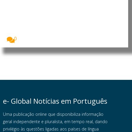
Económica das Nações Unidas
para África reforça cooperação
para apoiar prioridades de
desenvolvimento
O Presidente da República de Moçambique, Daniel
Francisco...
0
e- Global Notícias em Português
Uma publicação online que disponibiliza informação
geral independente e pluralista, em tempo real, dando
privilégio às questões ligadas aos países de língua