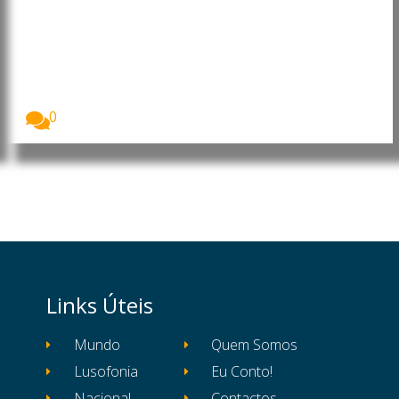
Moçambique: Core Energy
Consortium manifesta interesse
em investir nos sectores da
energia, petróleo e gás
O Presidente da República de Moçambique, Daniel
Francisco...
0
Links Úteis
Mundo
Quem Somos
Lusofonia
Eu Conto!
Nacional
Contactos