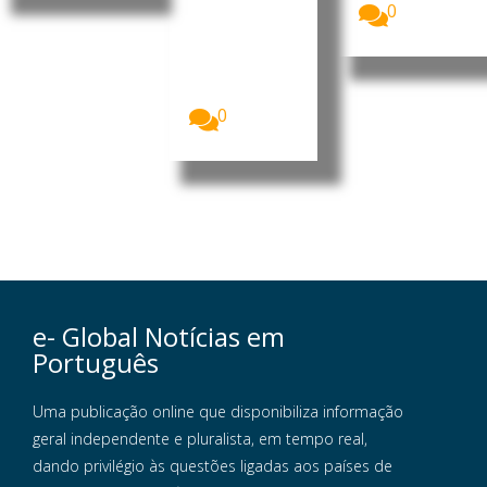
Homens
0
armados que
se acredita
serem
insurgentes
voltaram...
0
e- Global Notícias em
Português
Uma publicação online que disponibiliza informação
geral independente e pluralista, em tempo real,
dando privilégio às questões ligadas aos países de