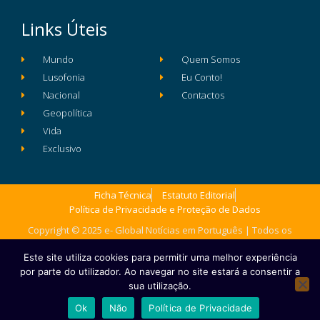
Links Úteis
Mundo
Quem Somos
Lusofonia
Eu Conto!
Nacional
Contactos
Geopolítica
Vida
Exclusivo
Ficha Técnica
Estatuto Editorial
Política de Privacidade e Proteção de Dados
Copyright © 2025 e- Global Notícias em Português | Todos os
direitos reservados
Este site utiliza cookies para permitir uma melhor experiência
por parte do utilizador. Ao navegar no site estará a consentir a
sua utilização.
Ok
Não
Política de Privacidade