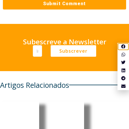
Subescreve a Newsletter
Subscrever
Artigos Relacionados
Moçambi
Moçambi
Moçambi
que:
que: PRM
que:
Insurgent
apresent
Comissão
es voltam
a 11
Económic