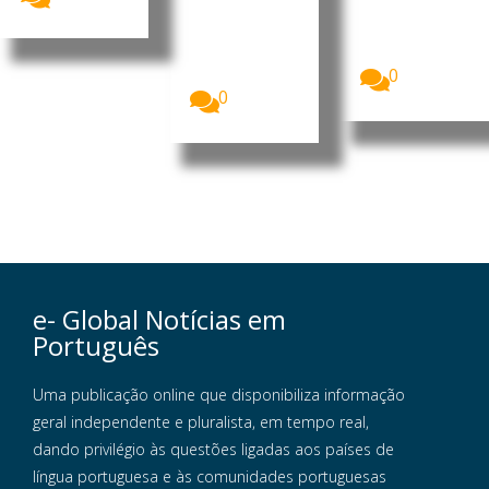
de
da República
Moçambique
de
, Daniel
Moçambique
Francisco...
, Daniel
Francisco...
0
0
e- Global Notícias em
Português
Uma publicação online que disponibiliza informação
geral independente e pluralista, em tempo real,
dando privilégio às questões ligadas aos países de
língua portuguesa e às comunidades portuguesas